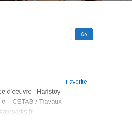
Go
Go
Favorite
e d’oeuvre : Haristoy
Cie – CETAB / Travaux
kateparks.fr