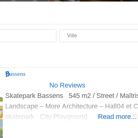
Ville
Bassens
No Reviews
Skatepark Bassens 545 m2 / Street / Maîtris
Landscape – More Architecture – Hall04 et 
skatepark : City Playground.. Bon run sur S
Read more...