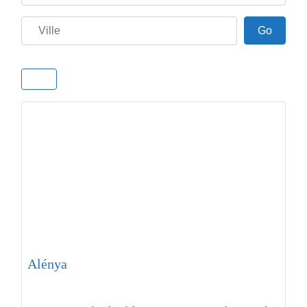
Ville
Go
Go
Alénya