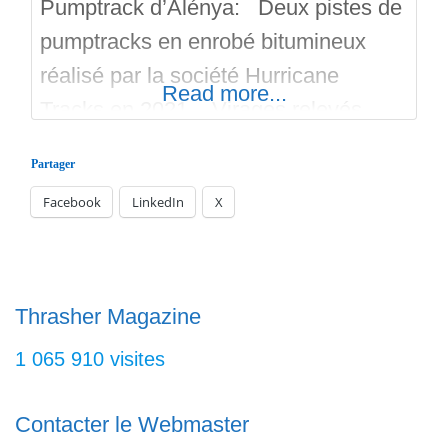
Pumptrack d’Alénya: Deux pistes de
pumptracks en enrobé bitumineux
réalisé par la société Hurricane
Read more...
Tracks en 2021. Virages relevés,
bosses bien ajustées, les deux pistes
Partager
communiquent pour plus de fun.
Facebook
LinkedIn
X
Roller, Trottinette, Skateboard, Bmx,
VTT, Surf Skate, tous les sports
extrêmes sont les bienvenues.
Regardez les photos et les vidéos de
Thrasher Magazine
se pumptrack situé dans les Pyrénées
1 065 910 visites
Contacter le Webmaster