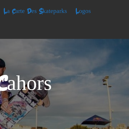
La Carte Des Skateparks
Logos
Cahors