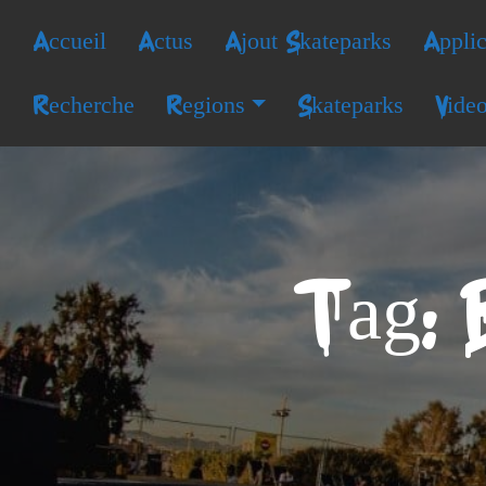
Accueil
Actus
Ajout Skateparks
Applic
Recherche
Regions
Skateparks
Vide
Tag: 