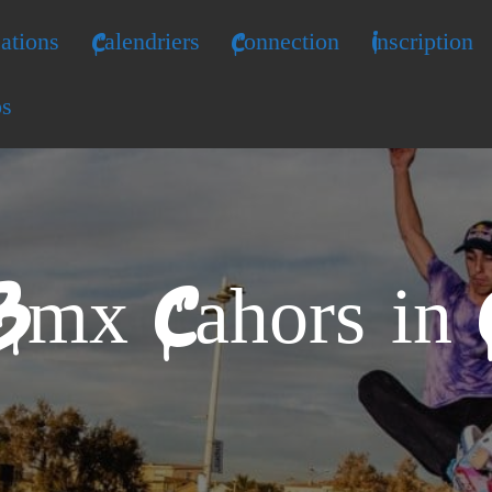
ations
Calendriers
Connection
Inscription
os
Bmx Cahors in 