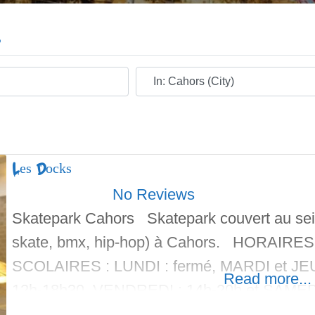
s
Ville
Les Docks
No Reviews
Skatepark Cahors Skatepark couvert au sein 
skate, bmx, hip-hop) à Cahors. HORAI
SCOLAIRES : LUNDI : fermé, MARDI et JE
Read more...
12h-18h30, VENDREDI : 14h-20h et SAME
PENDANT LES VACANCES : DU LUNDI AU 