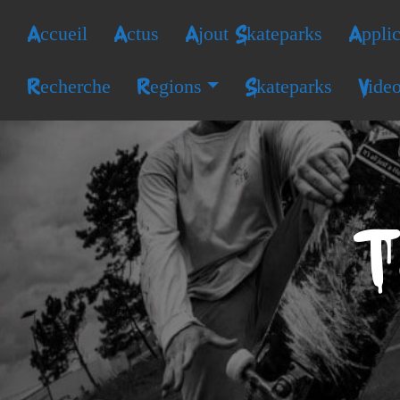
Accueil
Actus
Ajout Skateparks
Applic
Recherche
Regions
Skateparks
Vide
T