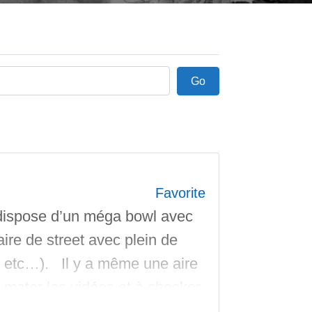
Go
Go
Favorite
l dispose d’un méga bowl avec
aire de street avec plein de
s etc…). Il y a même une aire
 mater les vidéos et à checker