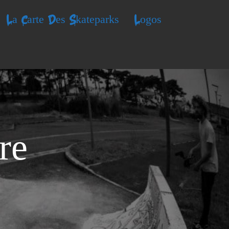
La Carte Des Skateparks
Logos
re