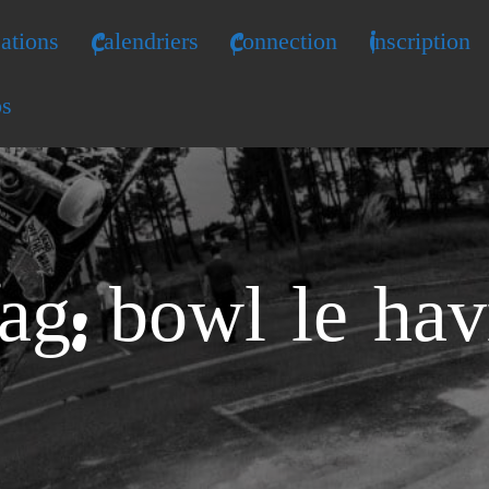
ations
Calendriers
Connection
Inscription
os
ag: bowl le hav