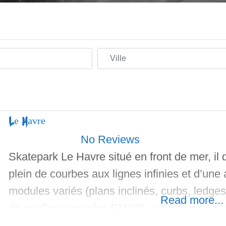
Ville
Le Havre
No Reviews
Skatepark Le Havre situé en front de mer, i
plein de courbes aux lignes infinies et d’une 
modules variés (plans inclinés, curbs, ledge
Read more...
de gonflage pour les BMX!!! n’hésitez pas à
les skateparks à