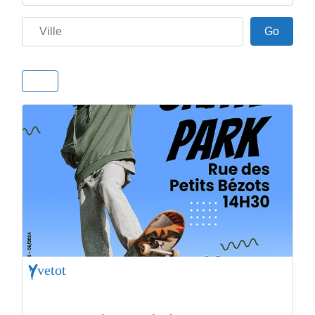
Ville
Go
Go
Yvetot