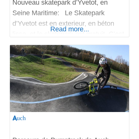
Nouveau skatepark d’Yvetot, en
Seine Maritime: Le Skatepark
d’Yvetot est en exterieur, en béton
Read more...
lisse, et le skatepark est gratuit. C’est
une réalisation de la société Antidote
Skateparks. Il est ouvert depuis ce 29
juin 2024. On retrouve un bowl en
forme de huit, avec du coping en tube
d’acier. A coté du bowl d’Yvetot se
trouve
Auch