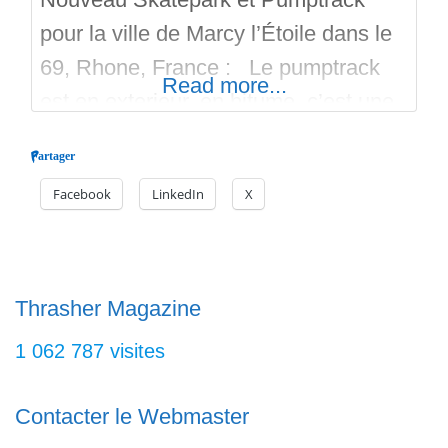
pour la ville de Marcy l’Étoile dans le
69, Rhone, France : Le pumptrack
Read more...
est en exterieur, en bitume, c’est une
fabrication par la société Hurricane
Partager
Tracks en 2023. Le pumptrack de
Facebook
LinkedIn
X
Marcy forme un espèce de huit avec
plusieurs options de parcours. On
retrouve des bosses, des virages
relevés, des plateformes. Pour le
Thrasher Magazine
1 062 787 visites
Contacter le Webmaster