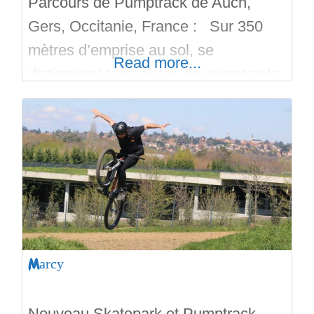
Parcours de Pumptrack de Auch,
Gers, Occitanie, France : Sur 350
mètres d’emprise au sol, se
Read more...
distinguent trois pistes de pumptracks
désignées par couleurs suivant les
niveaux de pratiques. Situé en
extérieur, en accès gratuit, mais sans
lumières, le pumptrack de Auch a
ouvert depuis 2019, c’est une
réalisation par BikeSolutions. Les
pistes verte, bleu et rouge offrent
Marcy
Nouveau Skatepark et Pumptrack