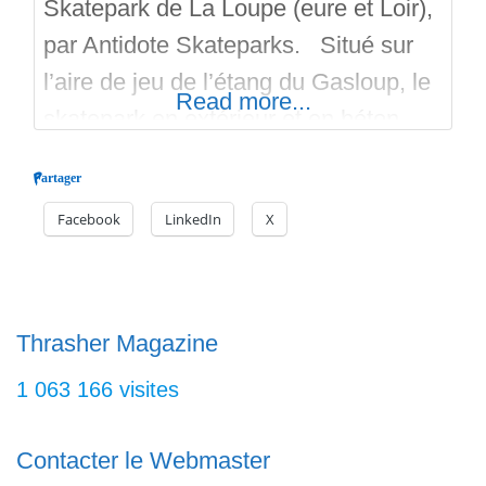
Skatepark de La Loupe (eure et Loir),
par Antidote Skateparks. Situé sur
l’aire de jeu de l’étang du Gasloup, le
Read more...
skatepark en extérieur et en béton
vient d’ouvrir. Depuis le mois de juin
Partager
2025, les riders peuvent profiter d’une
Facebook
LinkedIn
X
surface de 450 mètres de glisse
urbaine. Une partie Bowl ouvert, et
une partie Street avec tablette à
manuals,
Thrasher Magazine
1 063 166 visites
Contacter le Webmaster