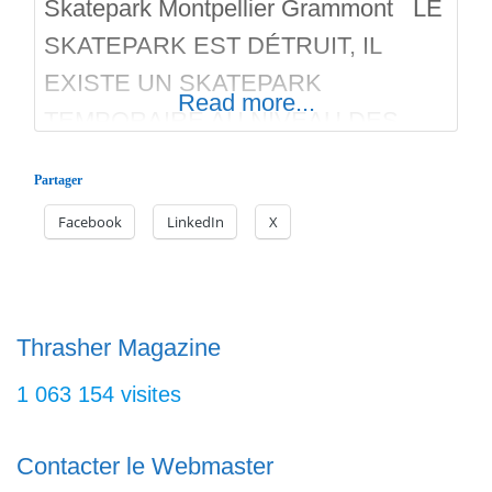
Skatepark Montpellier Grammont LE
SKATEPARK EST DÉTRUIT, IL
EXISTE UN SKATEPARK
Read more...
TEMPORAIRE AU NIVEAU DES
TERRAINS DE BASKET… Créé en
Partager
1991, il prend la suite du skatepark
Facebook
LinkedIn
X
d’Antigone. Il reste l’un des plus
grands skateparks de la région, avec
5 zones de pratique (3 pour le
skateboard) pour plus de 3 000 m2
Thrasher Magazine
qui comprennent : -une
1 063 154 visites
Contacter le Webmaster