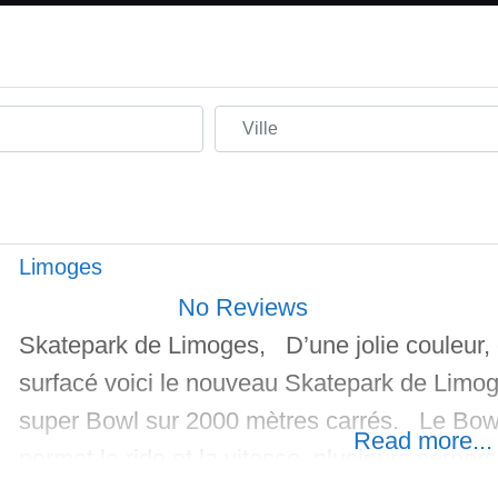
Ville
Limoges
No Reviews
Skatepark de Limoges, D’une jolie couleur, 
surfacé voici le nouveau Skatepark de Limoge
super Bowl sur 2000 mètres carrés. Le Bowl
Read more...
permet le ride et la vitesse, plusieurs corners
Du coping tubulaire en acier permet les grin