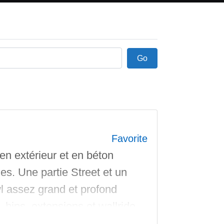
Go
Go
Favorite
en extérieur et en béton
s. Une partie Street et un
 assez grand et profond
, hips, extensions et wallride.
ds et boardslides.