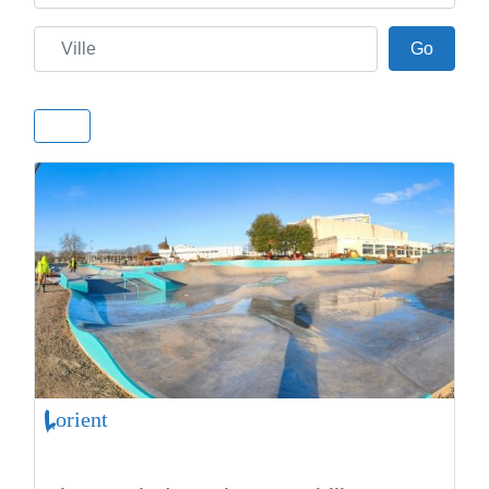
Ville
Go
Go
Lorient