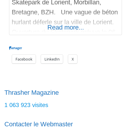
Skatepark de Lorient, Morbillan,
Bretagne, BZH. Une vague de béton
hurlant déferle sur la ville de Lorient.
Read more...
Ouverture du Skatepark prévue le 06
Mai 2026. Sur le parc du Moustoir,
Partager
Skatepark, Pumptrack, Street
Facebook
LinkedIn
X
Workout, Football, Basket Ball et Aire
de jeux pour enfants. Le skatepark fait
environ 1150 mètres carrés de surface
roulable. Il est en extérieur et
Thrasher Magazine
1 063 923 visites
Contacter le Webmaster