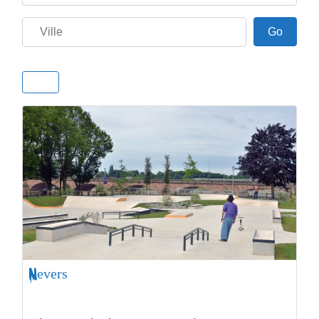
Ville
Go
Go
Nevers