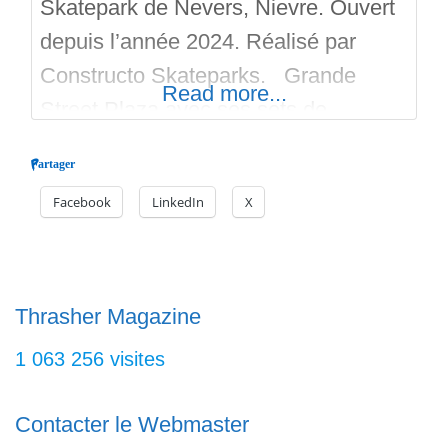
Skatepark de Nevers, Nievre. Ouvert
depuis l’année 2024. Réalisé par
Constructo Skateparks. Grande
Read more...
Street Plaza avec ses sets de
marches (grand comme petit), ses
Partager
rails, ses handrails, ses curbs, ledges,
Facebook
LinkedIn
X
gaps, plans inclinés, tables à
manuals, espace pour le flat, tout en
béton ciré. Le spot est en extérieur et
gratuit. Il y a aussi un grand Bowl
Thrasher Magazine
1 063 256 visites
Contacter le Webmaster