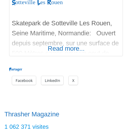
Sotteville Les Rouen
Skatepark de Sotteville Les Rouen,
Seine Maritime, Normandie: Ouvert
depuis septembre, sur une surface de
Read more...
500 Mètres carrés pour un cout de
300 000 Euros, c’est une réalisation
Partager
d’Antidote Skateparks. Un bowl pas
Facebook
LinkedIn
X
très profond avec plusieurs hips et du
coping en acier pour ce bowl qui
comporte deux profondeurs et des
courbes au rayon assez doux.
Thrasher Magazine
1 062 371 visites