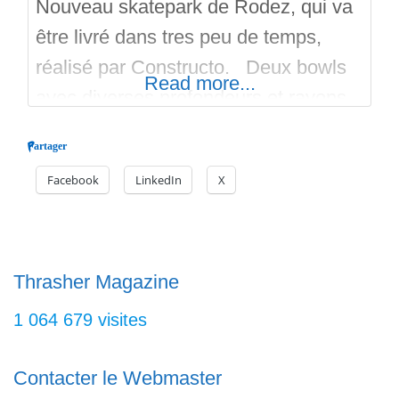
Nouveau skatepark de Rodez, qui va
être livré dans tres peu de temps,
réalisé par Constructo. Deux bowls
Read more...
avec diverses profondeurs et rayons,
du street avec du mobilier urbain
Partager
(bancs, poubelles, curbs, ledges,
Facebook
LinkedIn
X
rails, handrails), des plans inclinés, un
volcano etc.. Et meme un petit
pumptrack en asphalte de 300 Mètre
carré…. 1000 Mètre carré pour le
Thrasher Magazine
skatepark.
1 064 679 visites
Contacter le Webmaster