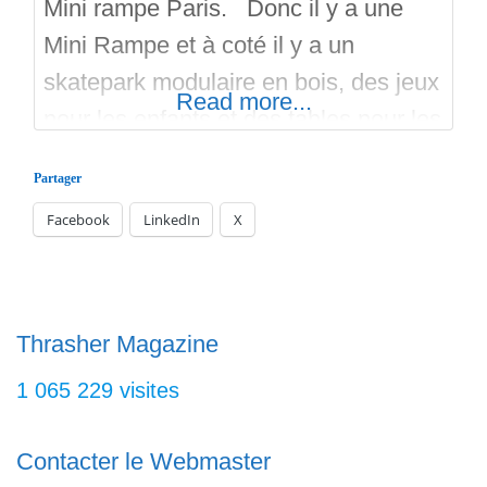
Mini rampe Paris. Donc il y a une
Mini Rampe et à coté il y a un
skatepark modulaire en bois, des jeux
Read more...
pour les enfants et des tables pour les
piques niques. Attention le skatepark
Partager
et la Mini Rampe Paris sont soumis à
Facebook
LinkedIn
X
horaires (fermeture 18h30). Il y a
aussi beaucoup d’affluence sur ce
spot parisien.
Thrasher Magazine
1 065 229 visites
Contacter le Webmaster