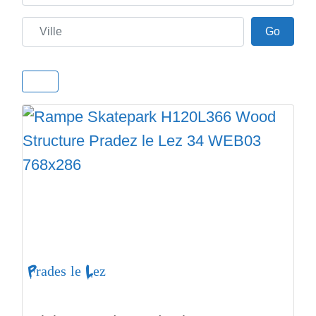
Ville
Go
Go
Prades le Lez