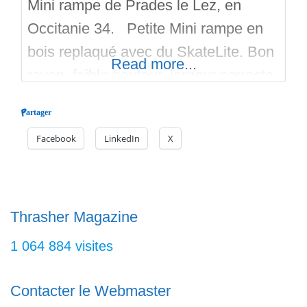
Mini rampe de Prades le Lez, en
Occitanie 34. Petite Mini rampe en
bois replaqué avec du SkateLite. Bon
Read more...
rayon, faible hauteur, largeur correcte
et coping en acier. La rampe est en
Partager
extérieur et libre d’accès. Découvrez
Facebook
LinkedIn
X
ce spot qui offre une Mini Rampe près
de Montpellier. C’est une
construction par WoodStructure. Bon
Surf avec Skateparks.fr,
Thrasher Magazine
1 064 884 visites
Contacter le Webmaster