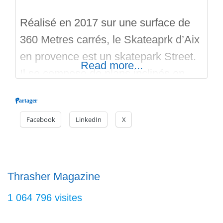
Réalisé en 2017 sur une surface de
360 Metres carrés, le Skateaprk d’Aix
en provence est un skatepark Street.
Read more...
Il se compose de plans inclinés en
guise de kickeurs, de curbs, ledges,
Partager
chapeau chinois, rails, bosse, pallette
Facebook
LinkedIn
X
à manuals, le tout sur du beton bien
lisse. Constructo est le Maitre
d’oeuvre et c’est Territoire Skatepark
qui réalise.
Thrasher Magazine
1 064 796 visites