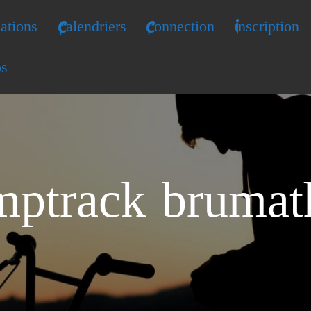
ations
Calendriers
Connection
Inscription
os
mptrack brumath