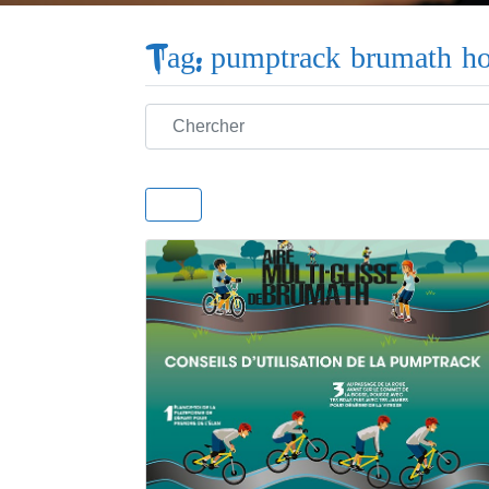
Tag: pumptrack brumath ho
Chercher