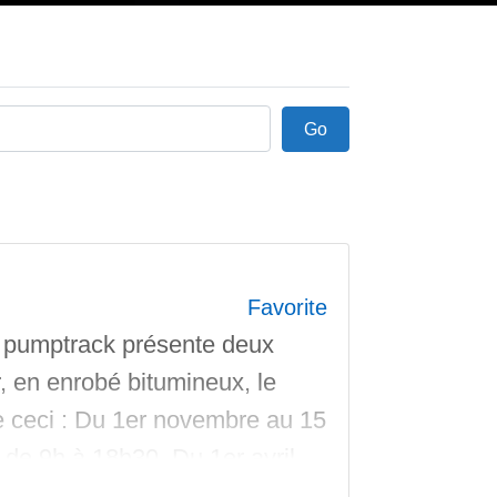
Go
Go
Favorite
 pumptrack présente deux
, en enrobé bitumineux, le
 ceci : Du 1er novembre au 15
 de 9h à 18h30. Du 1er avril