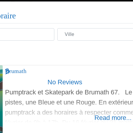
raire
Ville
Brumath
No Reviews
Pumptrack et Skatepark de Brumath 67. Le
pistes, une Bleue et une Rouge. En extérieur
pumptrack a des horaires à respecter comme
Read more...
février de 9h à 17h. Du 16 février au 31 mars
au 15 septembre de 9h