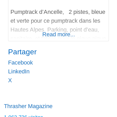
Pumptrack d’Ancelle, 2 pistes, bleue
et verte pour ce pumptrack dans les
Hautes Alpes. Parking, point d’eau,
Read more...
sanitaire, et tables pour le pique nique
sous les arbres. Le pumptrack est en
Partager
asphalte bitumineux est a été
Facebook
construit en 2019. Il convient aux
LinkedIn
VTT, BMX ,Roller, Skate, Surf Skate,
X
et bien sur pour nos amis
trottinettistes. Portez casques
Thrasher Magazine