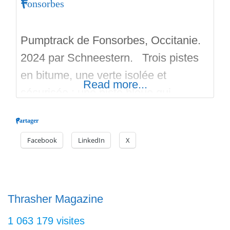
Fonsorbes
Pumptrack de Fonsorbes, Occitanie.
2024 par Schneestern. Trois pistes
en bitume, une verte isolée et
Read more...
sécurisée ; une piste bleue qui
communique à une piste rouge grace
Partager
à des plateformes ou des aiguillages.
Facebook
LinkedIn
X
Ces deux pistes permettent de rouler
plus fort. Le pumptrack est en
extérieur et gratuit. Les pistes sont
balisées en couleur de leur niveau
Thrasher Magazine
respectif.
1 063 179 visites