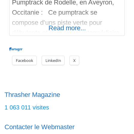
Pumptrack de Rodelle, en Aveyron,
Occitanie : Ce pumptrack se
compose d’uns piste verte pour
Read more...
débutants et d’un circuit intermédiaire
offrant différents transferts. Les pistes
Partager
sont séparées. Le pumptrack est en
Facebook
LinkedIn
X
extérieur, en bitume, et d’accès
gratuit. Il n’y a pas de lumière. Sur la
piste pro, on trouve des virages
relevés, des bosses a enchaîner et
Thrasher Magazine
des
1 063 011 visites
Contacter le Webmaster