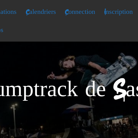
ations
Calendriers
Connection
Inscription
os
umptrack de Sa