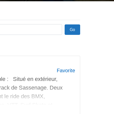
Go
Go
Favorite
 : Situé en extérieur,
track de Sassenage. Deux
nt le ride des BMX,
es, VTT, Surf Skate et
pprentissage modulo-ludique