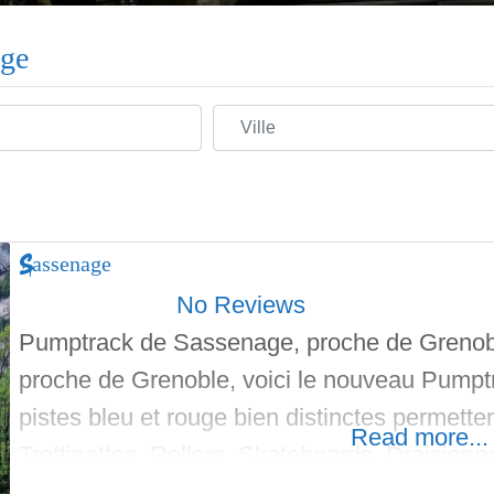
age
Ville
Sassenage
No Reviews
Pumptrack de Sassenage, proche de Grenoble
proche de Grenoble, voici le nouveau Pump
pistes bleu et rouge bien distinctes permette
Read more...
Trottinettes, Rollers, Skateboards, Draisienn
Longboards. A coté se trouve une piste d’a