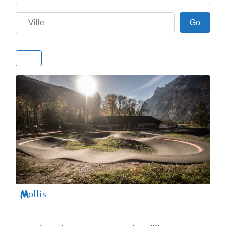
Ville
Go
Go
Mollis