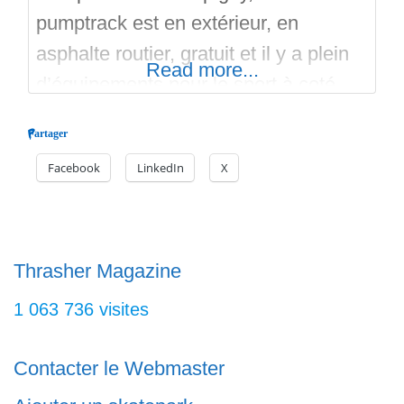
pumptrack est en extérieur, en
asphalte routier, gratuit et il y a plein
Read more...
d’équipements pour le sport à coté.
C’est un pumptrack fait par
Partager
Velosolutions. 165 mètres linéaires,
Facebook
LinkedIn
X
un seul niveau mais plusieurs options
de pistes. A travers des virages
relevés, des bosses, des plateformes,
des corners entiers (full virages), des
Thrasher Magazine
tables, vous
1 063 736 visites
Contacter le Webmaster