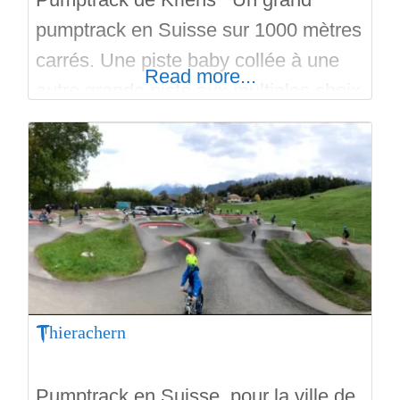
pumptrack en Suisse sur 1000 mètres
carrés. Une piste baby collée à une
Read more...
autre grande piste aux multiples choix
de parcours. Le pumptrack se situe
au sein d’un multiplexe sportif.
Gratuit, en extérieur et en asphalte, le
pumptrack est praticable en VTT,
Roller, BMX, Skateboards et
Trottinette Freestyle. Attention au
parking.
Thierachern
Pumptrack en Suisse, pour la ville de