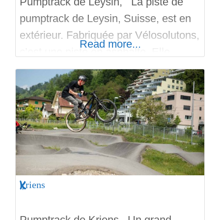
Pumptrack de Leysin, La piste de
pumptrack de Leysin, Suisse, est en
extérieur. Fabriquée par Vélosolutons,
Read more...
c’est une piste en asphalte. Elle
convient aux débutants et aux pros. Il
y a aussi des jeux au sein de ce
centre sportif vaudois. Créé en 2021,
la piste comporte des virages
complets, des virages courts, des
bosses, des doubles bosses,
Kriens
Pumptrack de Kriens Un grand