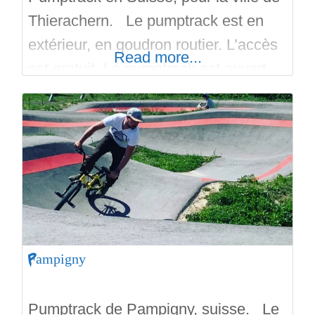
Thierachern. Le pumptrack est en
extérieur, en goudron routier. L’accès
Read more...
est gratuit. Le pumptrack est ouvert
pendant toute la journée. Il y a un
parking. Au pumptrack de
Thierachern on trouve une petite piste
de 57 mètres de tracé, et collé à cette
petite piste se trouve une grande piste
de
Pampigny
Pumptrack de Pampigny, suisse. Le