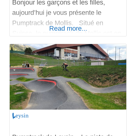
Bonjour les garçons et les filles,
aujourd’hui je vous présente le
Pumptrack de Mollis. Situé en
Read more...
Suisse, le pumptrack de Mollis est en
extérieur. Il y a des jeux pour les
enfants; et pour la ride: il y a une piste
baby et une piste pros. L’accès au
spot est gratuit. Au pied des
montagnes, le pumptrack comporte
Leysin