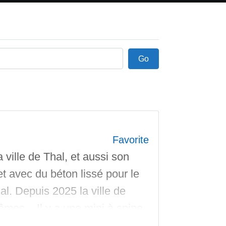
Go
Go
Favorite
 ville de Thal, et aussi son
t avec du béton lissé pour le
l. Depuis 2025 la ville de
trêmes. Il y a une mini à spine