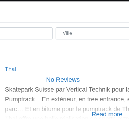
Ville
Thal
No Reviews
Skatepark Suisse par Vertical Technik pour la
Pumptrack. En extérieur, en free entrance, e
parc… Et en bitume pour le pumptrack de Tha
Read more...
Thal offre une belle réalisation de sports ex
réalisée par Vertical