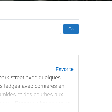
Go
Go
Favorite
 street avec quelques
es ledges avec cornières en
ramides et des courbes aux
garer. Regardez les photos et
e Conception