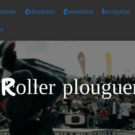
ations
Calendriers
Connection
Inscription
os
 Roller plougue