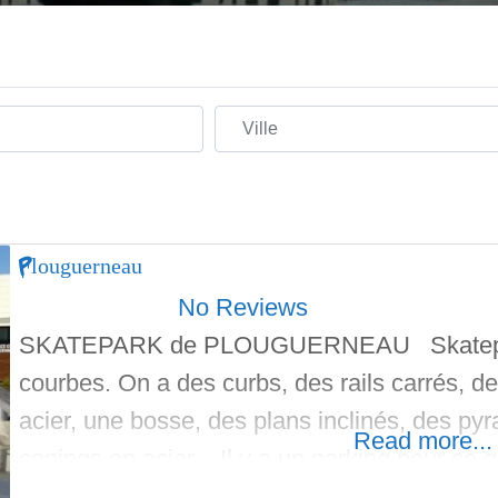
Ville
Plouguerneau
No Reviews
SKATEPARK de PLOUGUERNEAU Skatepark
courbes. On a des curbs, des rails carrés, d
acier, une bosse, des plans inclinés, des py
Read more...
copings en acier. Il y a un parking pour se 
la Map pour aller au spot. Maîtrise d’oeuvr