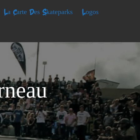
La Carte Des Skateparks
Logos
rneau