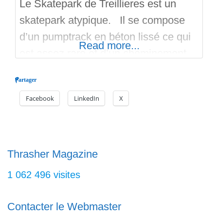
Le Skatepark de Treillieres est un
skatepark atypique. Il se compose
d’un pumptrack en béton lissé ce qui
Read more...
est assez rare et d’un cheminement
street qui rejoint le pumptrack. Le tout
Partager
formant une sorte de O, ou boucle de
Facebook
LinkedIn
X
skate. On retrouve pour le street,
des rails, des handrails, des palettes
a manuals avec cornières en acier,
des
Thrasher Magazine
1 062 496 visites
Contacter le Webmaster