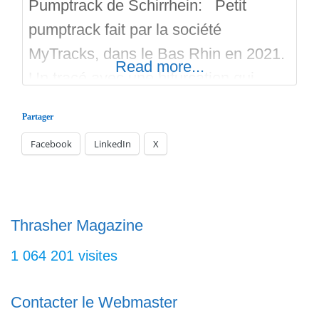
Pumptrack de Schirrhein: Petit
pumptrack fait par la société
MyTracks, dans le Bas Rhin en 2021.
Read more...
Un tracé avec une bifurcation qui
laisse le choix de prendre la grosse
Partager
table avec une barre à slide, ou alors
Facebook
LinkedIn
X
deux virages relevés. Le circuit est
d’une longueur de 100 mètres, de
quoi bien se faire les jambes et sortir
la
Thrasher Magazine
1 064 201 visites
Contacter le Webmaster