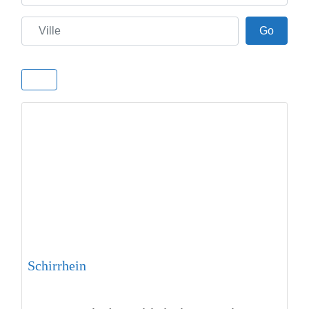
Ville
Go
Go
Schirrhein