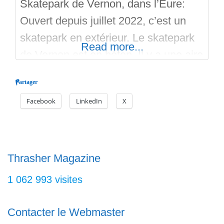
Skatepark de Vernon, dans l’Eure:
Ouvert depuis juillet 2022, c’est un
skatepark en extérieur. Le skatepark
Read more...
de Vernon est en béton. Il y a une aire
de Street et un Bowl en béton
Partager
préfabriqué. Le Bowl de Vernon,
Facebook
LinkedIn
X
d’une profondeur moyenne (pas de
vertical) est à base de courbes
préfabriquées en usine et assemblées
sur le site. Il
Thrasher Magazine
1 062 993 visites
Contacter le Webmaster