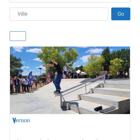
Ville
Go
Go
Vernon