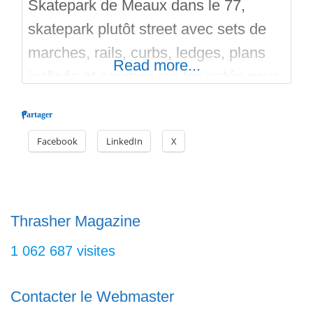
Skatepark de Meaux dans le 77,
skatepark plutôt street avec sets de
marches, rails, curbs, ledges, plans
Read more...
inclinés et courbes sur les cotés pour
les relances. Donc un skatepark
Partager
plutôt street, A coté du stade G.
Facebook
LinkedIn
X
Tauziet et de la piscine. Matez les
photos et les vidéos dans les onglets
déroulants. Visitez les spots alentour,
notez et commentez!
Thrasher Magazine
1 062 687 visites
Contacter le Webmaster