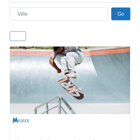
Ville
Go
Go
Meaux