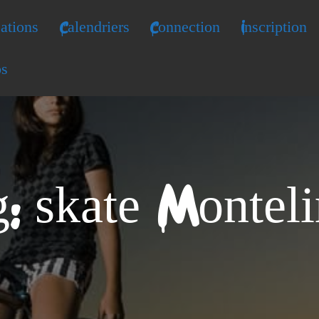
ations
Calendriers
Connection
Inscription
os
: skate Montel