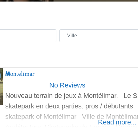
Ville
Montelimar
No Reviews
Nouveau terrain de jeux à Montélimar. Le S
skatepark en deux parties: pros / débutants.
skatepark of Montélimar Ville de Montélima
Read more...
Architecture, Skateparks de France,, Grou
A coté du Skatepark de Montelimar, se trouv