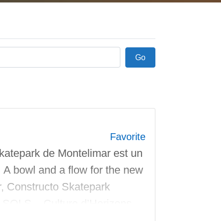
Go
Go
Favorite
katepark de Montelimar est un
 A bowl and a flow for the new
r, Constructo Skatepark
pe SOLS – Culture d’Horizons
e un pumptrack, du street