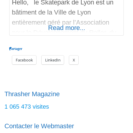
Hello, le Skatepark de Lyon est un
bâtiment de la Ville de Lyon
entièrement géré par l’Association
Read more...
pour le Développement du Roller, du
Skate et du Bmx. L’Association
Partager
ADRSB est affiliée à la Fédération
Facebook
LinkedIn
X
Française de Roller Sports et agréée
par la Direction Départementale de la
Cohésion Sociale au titre du Sport.
Le Skatepark de Lyon vous
Thrasher Magazine
1 065 473 visites
Contacter le Webmaster