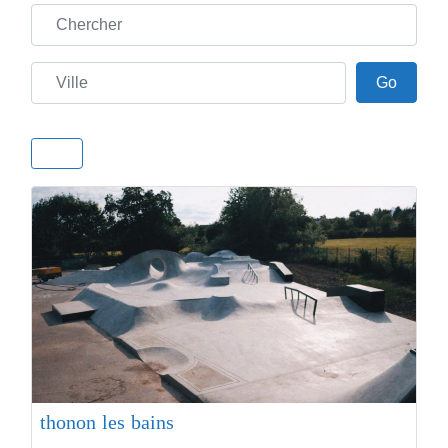
Chercher
Ville
Go
Go
thonon les bains