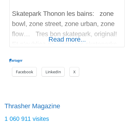
Skatepark Thonon les bains: zone
bowl, zone street, zone urban, zone
flow… Tres bon skatepark, original!
Read more...
Et n’oubliez de visiter les skateparks
alentour! Bon run sur Skateparks.fr
Partager
Facebook
LinkedIn
X
Thrasher Magazine
1 060 911 visites