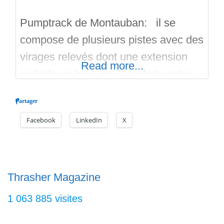
Pumptrack de Montauban: il se
compose de plusieurs pistes avec des
virages relevés dont une extension
Read more...
wallride en bois, de Transferts entre
les pistes, de bosses et de woops en
Partager
bitume. Il convient aux BMX, VTT,
Facebook
LinkedIn
X
Roller, Skate, SurfSkate,
Longueboard, et Trottinette Freestyle.
Cet équipement récent se trouve à
proximité du skatepark de Montauban
Thrasher Magazine
offrant un peu plus
1 063 885 visites