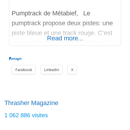
Pumptrack de Métabief, Le
pumptrack propose deux pistes: une
piste bleue et une track rouge. C’est
Read more...
une architecture de BikeSolutions. Le
pumptrack en extérieur, gratuit est
Partager
ouvert depuis l’été 2025. En bitume
Facebook
LinkedIn
X
urbain, dans un cadre magnifique, il y
a aussi une piste de Bike Trail plus
ancienne. Cette piste de Trail pour
VTT est de bon niveau.
Thrasher Magazine
1 062 886 visites