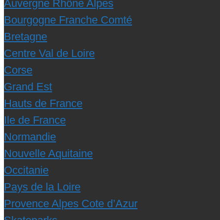
Auvergne Rhône Alpes
Bourgogne Franche Comté
Bretagne
Centre Val de Loire
Corse
Grand Est
Hauts de France
Ile de France
Normandie
Nouvelle Aquitaine
Occitanie
Pays de la Loire
Provence Alpes Cote d’Azur