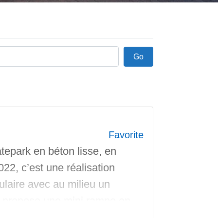
Go
Go
Favorite
epark en béton lisse, en
022, c’est une réalisation
laire avec au milieu un
e propose une mini rampe en
etites et moyennes, des rails