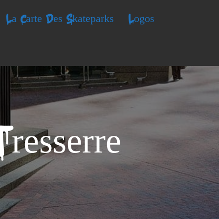
La Carte Des Skateparks
Logos
resserre