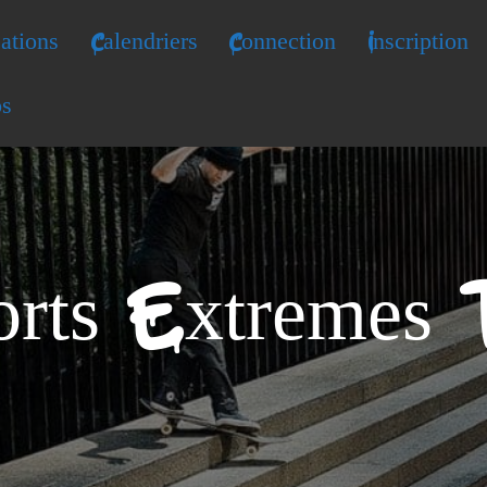
ations
Calendriers
Connection
Inscription
os
orts Extremes T