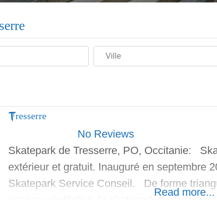
serre
Ville
Tresserre
No Reviews
Skatepark de Tresserre, PO, Occitanie: Skat
extérieur et gratuit. Inauguré en septembre 2
Skatepark Service Conseil. De forme triangu
Read more...
espace végétalisé, le skatepark de Tresserr
béton avec des copings en fer, des courbes p