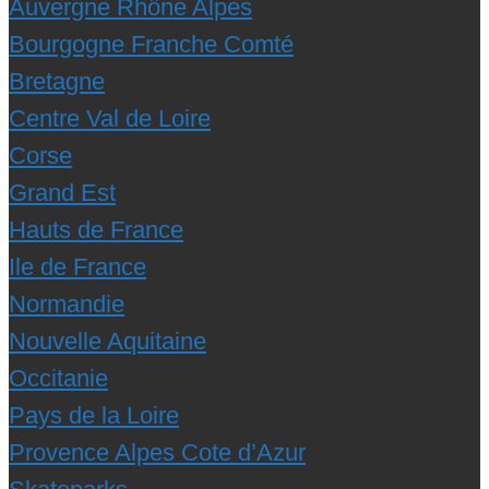
Auvergne Rhône Alpes
Bourgogne Franche Comté
Bretagne
Centre Val de Loire
Corse
Grand Est
Hauts de France
Ile de France
Normandie
Nouvelle Aquitaine
Occitanie
Pays de la Loire
Provence Alpes Cote d’Azur