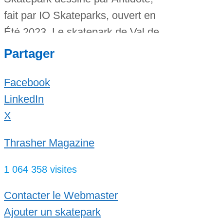
fait par IO Skateparks, ouvert en
Été 2023. Le skatepark de Val de
Reuil est en béton, en extérieur
Partager
avec accès libre et parking
gratuit, mais malheureusement
Facebook
pas d’éclairage. Il y a d’abord
LinkedIn
un grand bowl cacahouète avec
X
plusieurs profondeurs, coping en
Thrasher Magazine
acier et en margelles dans un de
Read more...
1 064 358 visites
Contacter le Webmaster
Ajouter un skatepark