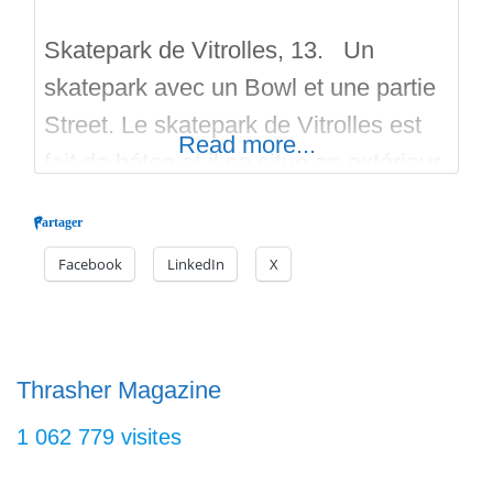
Skatepark de Vitrolles, 13. Un
skatepark avec un Bowl et une partie
Street. Le skatepark de Vitrolles est
Read more...
fait de béton et il se situe en extérieur.
C’est une réalisation de Constructo
Partager
Skatepark et il est ouvert depuis le 19
Facebook
LinkedIn
X
septembre 2020. Il y a un parking, un
gardien et un éclairage nocturne. Le
Bowl peu profond comporte
Thrasher Magazine
1 062 779 visites