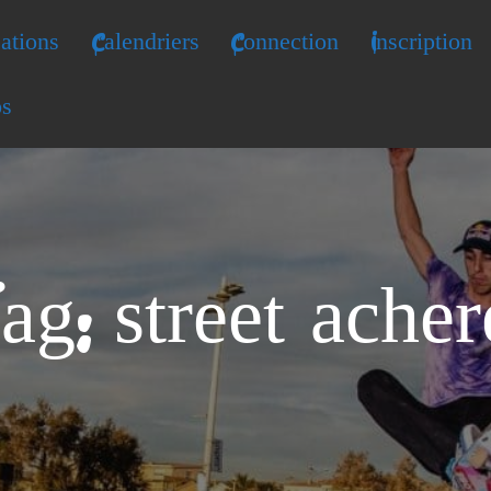
ations
Calendriers
Connection
Inscription
os
ag: street acher