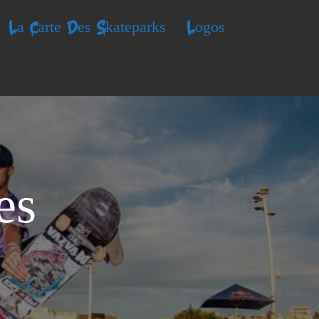
La Carte Des Skateparks
Logos
es