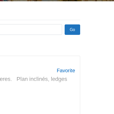
Go
Go
Favorite
eres. Plan inclinés, ledges