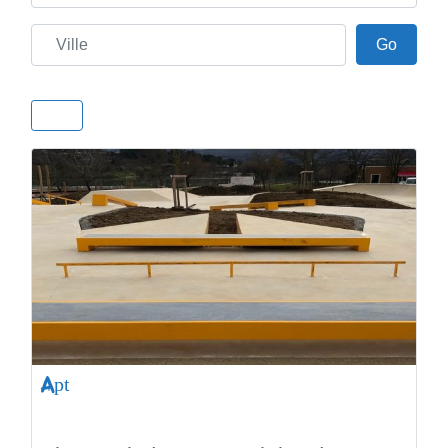
Ville
Go
Go
Apt