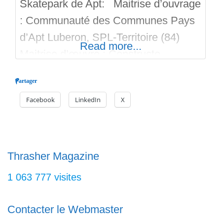
Skatepark de Apt: Maitrise d’ouvrage
: Communauté des Communes Pays
d’Apt Luberon, SPL-Territoire (84)
Read more...
Maitrise d’œuvre : Constructo
Skatepark, Ophrys Avignon, Cereg
Partager
Aubagne Surface du Skatepark :
Facebook
LinkedIn
X
805m2 Livraison : 2020 Bon run sur
Skateparks.fr
Thrasher Magazine
1 063 777 visites
Contacter le Webmaster