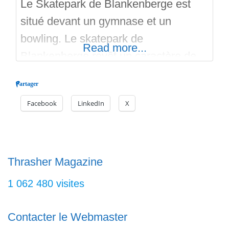
Le Skatepark de Blankenberge est
situé devant un gymnase et un
bowling. Le skatepark de
Read more...
Blankenberge revêt un caractère de
place publique, et a été conçu comme
Partager
une sculpture dans son
Facebook
LinkedIn
X
environnement. Le projet a ainsi pris
la forme élémentaire d’un carré de
30m de coté, qui émerge subtilement
de la prairie et dont les coins relevés
Thrasher Magazine
marquent les
1 062 480 visites
Contacter le Webmaster