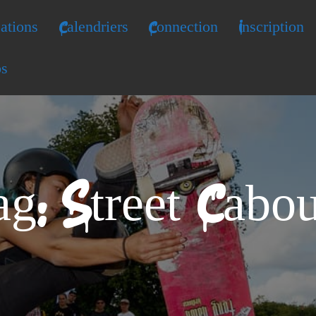
ations
Calendriers
Connection
Inscription
os
g: Street Cabo