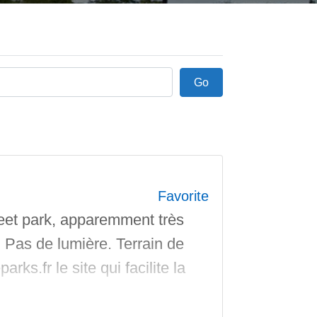
Go
Go
Favorite
eet park, apparemment très
 Pas de lumière. Terrain de
ks.fr le site qui facilite la