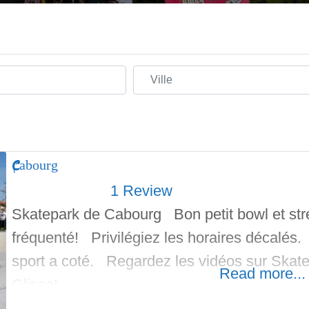
Ville
Cabourg
1 Review
Skatepark de Cabourg Bon petit bowl et str
fréquenté! Privilégiez les horaires décalés.
sport a coté. Regardez les vidéos sur Skatepar
Read more...
Glisse!