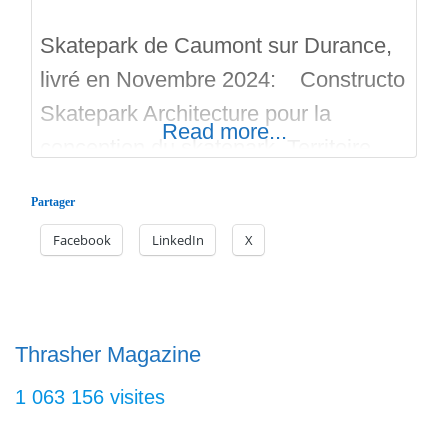
Skatepark de Caumont sur Durance,
livré en Novembre 2024: Constructo
Skatepark Architecture pour la
Read more...
conception du skatepark, Territoire
Skatepark – Groupe SOLS pour sa
Partager
réalisation. En béton, en extérieur
Facebook
LinkedIn
X
mais sans lumières, je vous propose
de regarder les vidéos de ce nouveau
skatepark. Le Skatepark de Caumont
sur Durance dispose: De petits plans
Thrasher Magazine
inclinés, des curbs, des ledges, des
1 063 156 visites