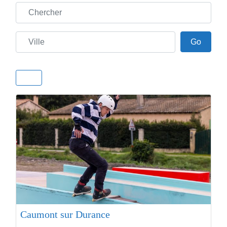
Chercher
Ville
Go
Go
Caumont sur Durance