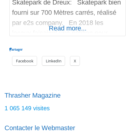
Skatepark de Dreux: Skatepark bien
fourni sur 700 Mètres carrés, réalisé
par e2s company. En 2018 les
Read more...
locaux faisaient une pétition pour
l’obtention d’un nouveau skatepark, ils
Partager
l’ont obtenu. Skatepark fluide en
Facebook
LinkedIn
X
mode flow park, avec plans inclinés,
courbes avec coping, rails, ledges,
curbs, et bowl. Sets de marches,
palette a manuals, bosses pour la
Thrasher Magazine
relance
1 065 149 visites
Contacter le Webmaster