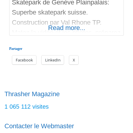
Skatepark de Genève Plainpalais:
Superbe skatepark suisse.
Construction par Val Rhone TP.
Read more...
Matez la vidéo et les photos, préparez
vos sorties sur le site. Bon run avec
Partager
Skateparks.fr
Facebook
LinkedIn
X
Thrasher Magazine
1 065 112 visites
Contacter le Webmaster