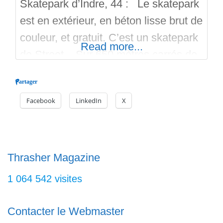
Skatepark d’Indre, 44 : Le skatepark
est en extérieur, en béton lisse brut de
couleur, et gratuit. C’est un skatepark
Read more...
de Street. Sur 650 mètres carrés de
surface, on retrouve beaucoup de
Partager
modules incontournables de la
Facebook
LinkedIn
X
catégorie « Street ». C’est une
réalisation par l’Atelier 360 en 2023.
Curb, Eurogap, Flat-Barre, Slappy,
Ledge, plans inclinés, Quarter et un
Thrasher Magazine
module
1 064 542 visites
Contacter le Webmaster