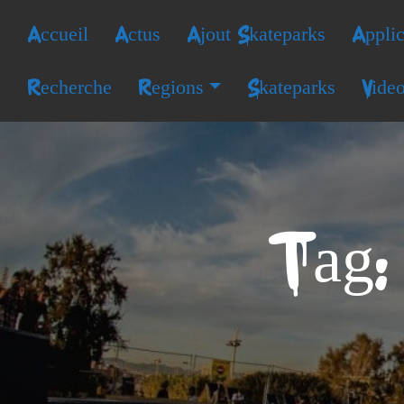
Accueil
Actus
Ajout Skateparks
Applic
Recherche
Regions
Skateparks
Vide
Tag: 