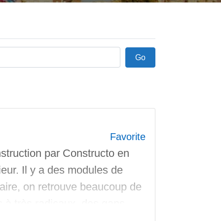
Go
Go
Favorite
struction par Constructo en
ieur. Il y a des modules de
éaire, on retrouve beaucoup de
s à très radicaux, des gaps,