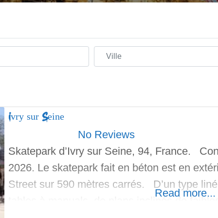
Ville
Ivry sur Seine
No Reviews
Skatepark d’Ivry sur Seine, 94, France. Con
2026. Le skatepark fait en béton est en extér
Street sur 590 mètres carrés. D’un type lin
Read more...
tables à manuals, de plans inclinés de faible
des rails tubulaire, des wall-rides, et une fine