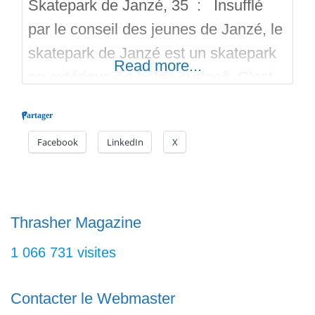
Skatepark de Janzé, 35 : Insufflé
par le conseil des jeunes de Janzé, le
skatepark de Janzé est un skatepark
Read more...
en extérieur, en béton surfacé. C’est
une réalisation de la société The
Partager
Edge. Il a été livré à la fin du mois de
Facebook
LinkedIn
X
septembre 2025. 665 mètres de
surface. Ligne de Street, des curbs,
des ledges, des rails,
Thrasher Magazine
1 066 731 visites
Contacter le Webmaster