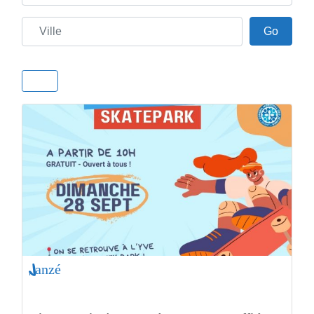
Ville
Go
Go
Janzé