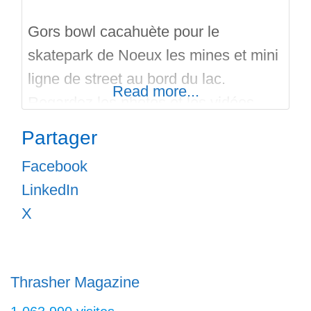
Gors bowl cacahuète pour le
skatepark de Noeux les mines et mini
ligne de street au bord du lac.
Read more...
Regardez les photos et les vidéos
disponnible sous les onglets du site.
Partager
Bon run sur l’annuaire des super
Facebook
skateparks: « SKATEPARKS.FR«
LinkedIn
X
Thrasher Magazine