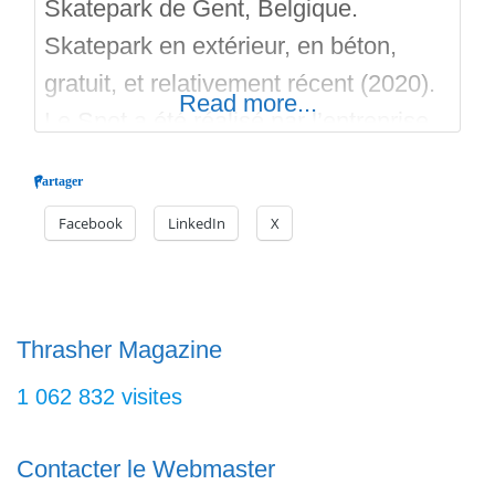
Skatepark de Gent, Belgique.
Skatepark en extérieur, en béton,
gratuit, et relativement récent (2020).
Read more...
Le Spot a été réalisé par l’entreprise
Constructo. D’une surface de près
Partager
de 4000 mètres carrés, le skatepark
Facebook
LinkedIn
X
de Gent possède une grande Street
Plaza, une aire de Flat ou Derby
Rollers, une aire de Courbes avec un
Bowl semi-ouvert et peu profond,
Thrasher Magazine
ainsi
1 062 832 visites
Contacter le Webmaster