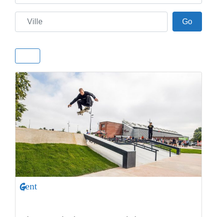
Ville
Go
Go
Gent