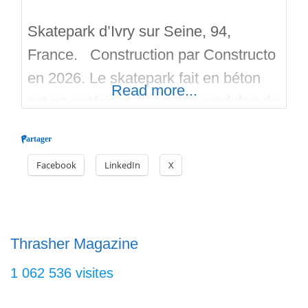
Skatepark d’Ivry sur Seine, 94,
France. Construction par Constructo
en 2026. Le skatepark fait en béton
Read more...
est en extérieur. Il y a des modules de
Street sur 590 mètres carrés. D’un
Partager
type linéaire, on retrouve beaucoup
Facebook
LinkedIn
X
de tables à manuals, de plans inclinés
de faibles à très radicaux, des gaps,
des rails tubulaire, des wall-rides, et
une fine
Thrasher Magazine
1 062 536 visites