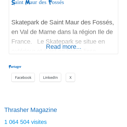
Saint Maur des Fossés
Skatepark de Saint Maur des Fossés,
en Val de Marne dans la région Ile de
France. Le Skatepark se situe en
Read more...
extérieur et il est en béton lisse.
L’accès est gratuit. Ouvert depuis le
Partager
11 Avril 2026, c’est plus de 1500
Facebook
LinkedIn
X
mètres carrés de glisse au bord du
Stade Fernand Sastre. Il y a un Bowl
de profondeur
Thrasher Magazine
1 064 504 visites